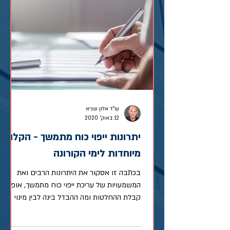
עו"ד אלון שגיא
12 באוק׳ 2020
יתרונות ייפוי כוח מתמשך - הקלות
מיוחדות לימי הקורונה
בכתבה זו אסקור את היתרונות הרבים ואת
המשמעויות של עריכת ייפוי כוח מתמשך, אופן
קבלת ההחלטות ומה ההבדל בינה לבין מינוי
אפוטרופוס?