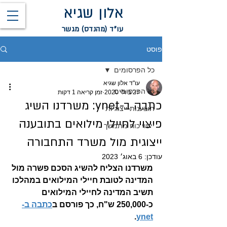
אלון שגיא
עו"ד (מהנדס) מגשר
פוסט
כל הפרסומים
עו"ד אלון שגיא
כל הפרסומים
27 ביולי 2020
זמן קריאה 1 דקות
כתבה ב-ynet: משרדנו השיג
תובענות ייצוגיות
פיצוי לחיילי מילואים בתובענה
ייפוי כוח מתמשך
ייצוגית מול משרד התחבורה
עודכן:
6 באוג׳ 2023
משרדנו הצליח להשיג הסכם פשרה מול 
המדינה לטובת חיילי המילואים במהלכו 
תשיב המדינה לחיילי המילואים 
כ-250,000 ש"ח, כך פורסם ב
כתבה ב-
. 
ynet